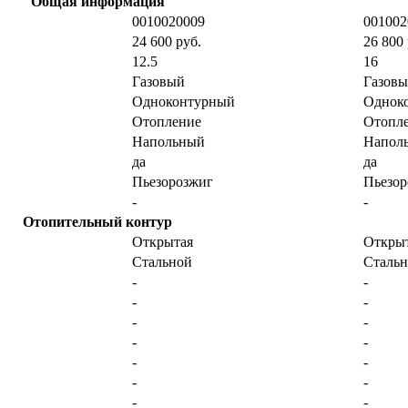
Общая информация
0010020009
001002
24 600 руб.
26 800 
12.5
16
Газовый
Газов
Одноконтурный
Однок
Отопление
Отопл
Напольный
Напол
да
да
Пьезорозжиг
Пьезор
-
-
Отопительный контур
Открытая
Откры
Стальной
Сталь
-
-
-
-
-
-
-
-
-
-
-
-
-
-