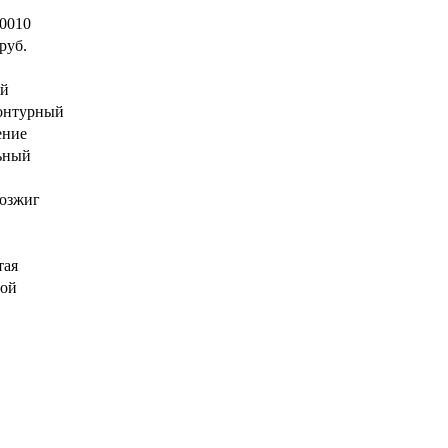
0010
руб.
ый
онтурный
ение
ьный
озжиг
тая
ной