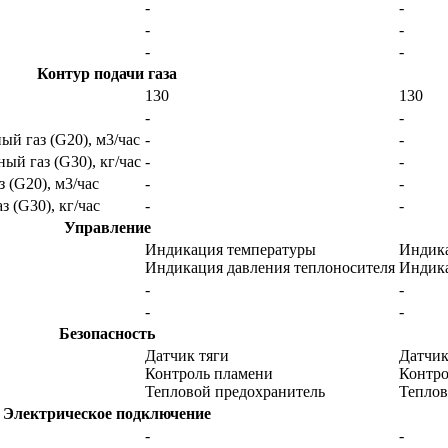
-
-
-
-
-
-
Контур подачи газа
130
130
-
-
й газ (G20), м3/час
-
-
ый газ (G30), кг/час
-
-
 (G20), м3/час
-
-
 (G30), кг/час
-
-
Управление
Индикация температуры
Индика
Индикация давления теплоносителя
Индика
-
-
-
-
Безопасность
Датчик тяги
Датчик
Контроль пламени
Контро
Тепловой предохранитель
Теплов
Электрическое подключение
-
-