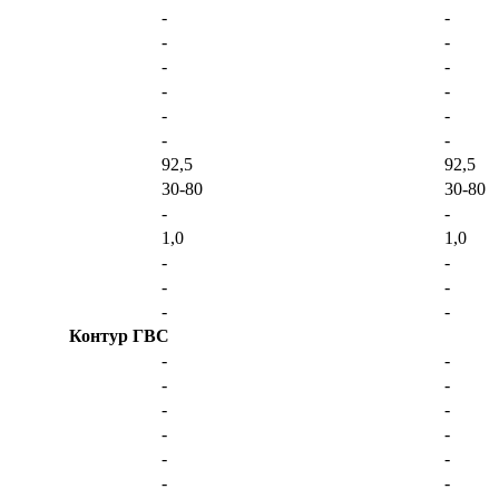
-
-
-
-
-
-
-
-
-
-
-
-
92,5
92,5
30-80
30-80
-
-
1,0
1,0
-
-
-
-
-
-
Контур ГВС
-
-
-
-
-
-
-
-
-
-
-
-