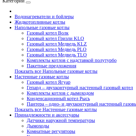
Категории
Водонагреватели и бойлеры
Жидкотопливные котлы
Напольные газовые котлы
Газовый котел Волк
Газовый котел Гризли KLO
Газовый котел Медведь KLZ
Газовый котел Медведь PLO
Газовый котел Медведь TLO
Комплекты котлов с надставкой полутурбо
Пакетные предложения
Показать все Напольные газовые котлы
Настенные газовые котлы
Газовый котел Ягуар
Гепард – двухконтурный настенный газовый котел
Комплекты котлов с дымоходом
Конденсационный котел Рысь
Пантера – одно- и двухконтурный настенный газов
Показать все Настенные газовые котлы
Принадлежности и аксессуары
Датчики наружной температуры
Дымоходы
Комнатные регуляторы